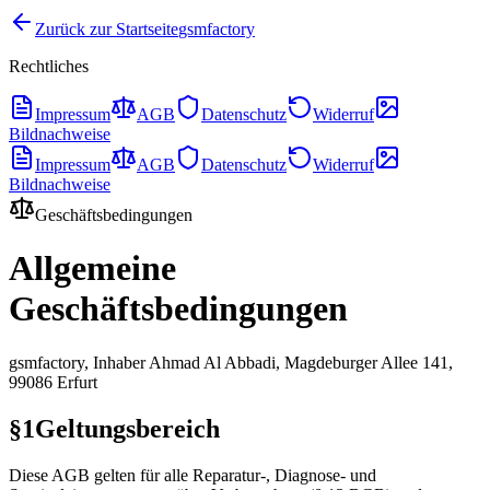
Zurück zur Startseite
gsmfactory
Rechtliches
Impressum
AGB
Datenschutz
Widerruf
Bildnachweise
Impressum
AGB
Datenschutz
Widerruf
Bildnachweise
Geschäftsbedingungen
Allgemeine
Geschäftsbedingungen
gsmfactory
, Inhaber
Ahmad Al Abbadi
,
Magdeburger Allee 141
,
99086
Erfurt
§1
Geltungsbereich
Diese AGB gelten für alle Reparatur-, Diagnose- und