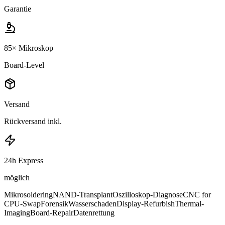
Garantie
85× Mikroskop
Board-Level
Versand
Rückversand inkl.
24h Express
möglich
Mikrosoldering
NAND-Transplant
Oszilloskop-Diagnose
CNC for
CPU-Swap
Forensik
Wasserschaden
Display-Refurbish
Thermal-
Imaging
Board-Repair
Datenrettung