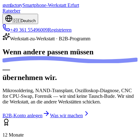
gsmfactory
Smartphone-Werkstatt
Erfurt
Ratgeber
🇩🇪
Deutsch
+49 361 55496009
Registrieren
Werkstatt-zu-Werkstatt · B2B-Programm
Wenn andere
passen müssen
—
übernehmen wir.
Mikrosoldering, NAND-Transplant, Oszilloskop-Diagnose, CNC
for CPU-Swap, Forensik — wir sind keine Tausch-Bude. Wir sind
die Werkstatt, an die andere Werkstätten schicken.
B2B-Konto anlegen
Was wir machen
12 Monate