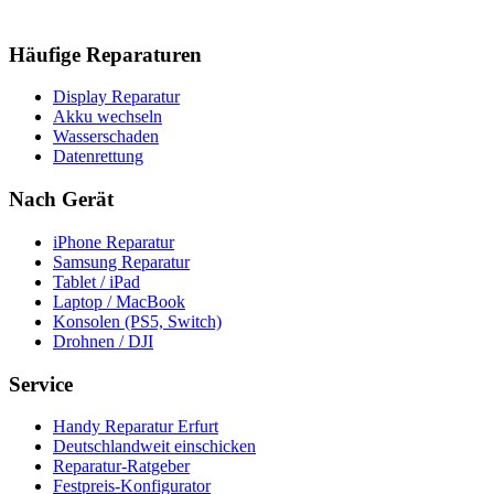
Schreib uns oder ruf an — wir kennen die Themen aus dem Alltag.
Häufige Reparaturen
info@gsmfactory.de
0361 55496009
Display Reparatur
Akku wechseln
Wasserschaden
Datenrettung
Nach Gerät
iPhone Reparatur
Samsung Reparatur
Tablet / iPad
Laptop / MacBook
Konsolen (PS5, Switch)
Drohnen / DJI
Service
Handy Reparatur Erfurt
Deutschlandweit einschicken
Reparatur-Ratgeber
Festpreis-Konfigurator