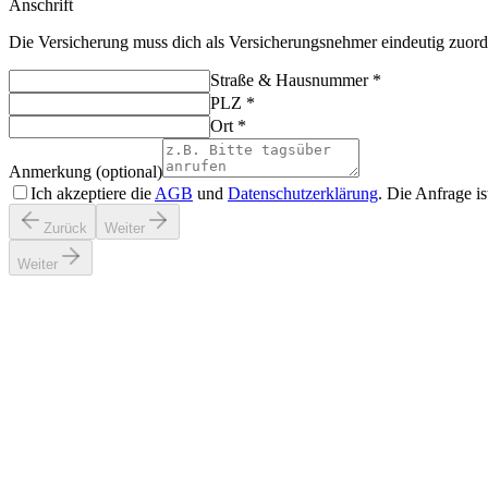
Anschrift
Die Versicherung muss dich als Versicherungsnehmer eindeutig zuor
Straße & Hausnummer
*
PLZ
*
Ort
*
Anmerkung (optional)
Ich akzeptiere die
AGB
und
Datenschutzerklärung
. Die Anfrage i
Zurück
Weiter
Weiter
So funktioniert's
In 3 Schritten zum Kostenvoranschlag.
Dauert unter 2 Minuten. Kein Login, kein Account nötig.
Schritt
01