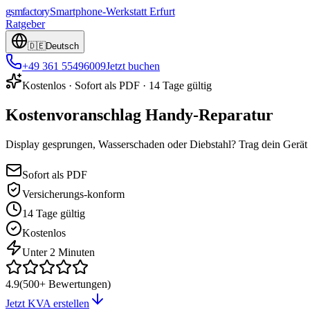
gsmfactory
Smartphone-Werkstatt
Erfurt
Ratgeber
🇩🇪
Deutsch
+49 361 55496009
Jetzt buchen
Kostenlos
·
Sofort als PDF
·
14 Tage gültig
Kostenvoranschlag Handy-Reparatur
Display gesprungen, Wasserschaden oder Diebstahl? Trag dein Gerä
Sofort als PDF
Versicherungs-konform
14 Tage gültig
Kostenlos
Unter 2 Minuten
4.9
(
500
+ Bewertungen)
Jetzt KVA erstellen