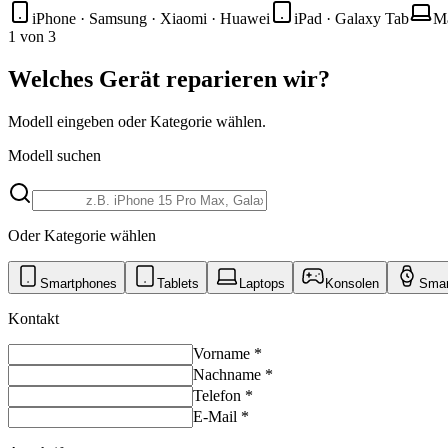
iPhone · Samsung · Xiaomi · Huawei
iPad · Galaxy Tab
M
1
von
3
Welches Gerät reparieren wir?
Modell eingeben oder Kategorie wählen.
Modell suchen
Oder Kategorie wählen
Smartphones
Tablets
Laptops
Konsolen
Smar
Kontakt
Vorname
*
Nachname
*
Telefon
*
E-Mail
*