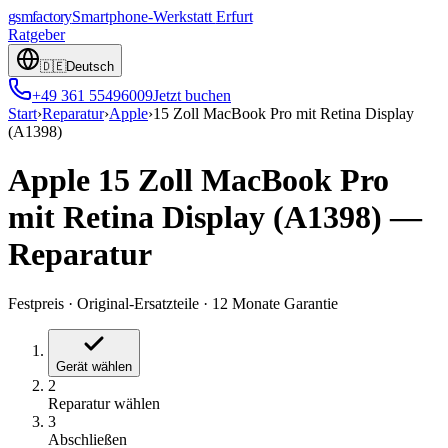
gsmfactory
Smartphone-Werkstatt
Erfurt
Ratgeber
🇩🇪
Deutsch
+49 361 55496009
Jetzt buchen
Start
›
Reparatur
›
Apple
›
15 Zoll MacBook Pro mit Retina Display
(A1398)
Apple 15 Zoll MacBook Pro
mit Retina Display (A1398)
—
Reparatur
Festpreis
·
Original-Ersatzteile
·
12 Monate Garantie
Gerät wählen
2
Reparatur wählen
3
Abschließen