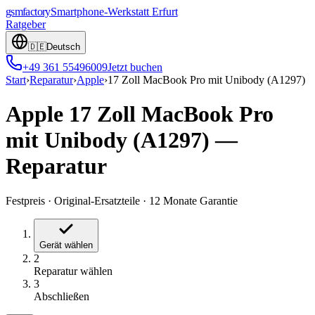
gsmfactory
Smartphone-Werkstatt
Erfurt
Ratgeber
🇩🇪
Deutsch
+49 361 55496009
Jetzt buchen
Start
›
Reparatur
›
Apple
›
17 Zoll MacBook Pro mit Unibody (A1297)
Apple 17 Zoll MacBook Pro
mit Unibody (A1297)
—
Reparatur
Festpreis
·
Original-Ersatzteile
·
12 Monate Garantie
Gerät wählen
2
Reparatur wählen
3
Abschließen