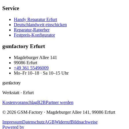
Service
Handy Reparatur Erfurt
Deutschlandweit einschicken
Reparatur-Ratgeber
Festpreis-Konfigurator
gsmfactory Erfurt
Magdeburger Allee 141
99086
Erfurt
+49 361 55496009
Mo–Fr 10–18 · Sa 10–15 Uhr
gsmfactory
Werkstatt
·
Erfurt
Kostenvoranschlag
B2B
Partner werden
©
2026
GSM-Factory
·
Magdeburger Allee 141
,
99086
Erfurt
Impressum
Datenschutz
AGB
Widerruf
Bildnachweise
Powered by