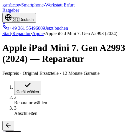
gsmfactory
Smartphone-Werkstatt
Erfurt
Ratgeber
🇩🇪
Deutsch
+49 361 55496009
Jetzt buchen
Start
›
Reparatur
›
Apple
›
Apple iPad Mini 7. Gen A2993 (2024)
Apple iPad Mini 7. Gen A2993
(2024)
—
Reparatur
Festpreis
·
Original-Ersatzteile
·
12 Monate Garantie
Gerät wählen
2
Reparatur wählen
3
Abschließen