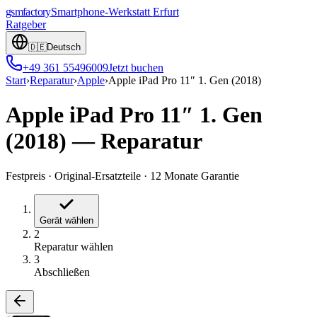
gsmfactory
Smartphone-Werkstatt
Erfurt
Ratgeber
🇩🇪
Deutsch
+49 361 55496009
Jetzt buchen
Start
›
Reparatur
›
Apple
›
Apple iPad Pro 11″ 1. Gen (2018)
Apple iPad Pro 11″ 1. Gen
(2018)
—
Reparatur
Festpreis
·
Original-Ersatzteile
·
12 Monate Garantie
Gerät wählen
2
Reparatur wählen
3
Abschließen