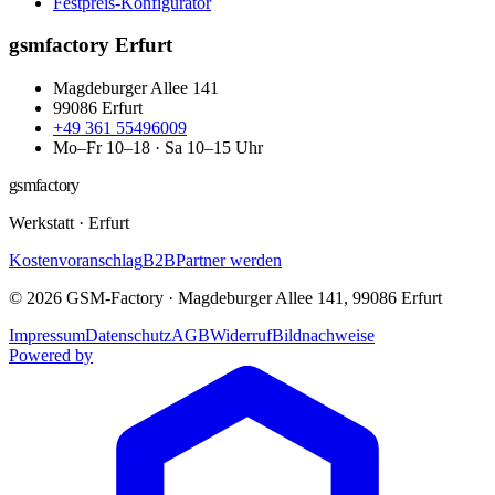
Festpreis-Konfigurator
gsmfactory Erfurt
Magdeburger Allee 141
99086
Erfurt
+49 361 55496009
Mo–Fr 10–18 · Sa 10–15 Uhr
gsmfactory
Werkstatt
·
Erfurt
Kostenvoranschlag
B2B
Partner werden
©
2026
GSM-Factory
·
Magdeburger Allee 141
,
99086
Erfurt
Impressum
Datenschutz
AGB
Widerruf
Bildnachweise
Powered by