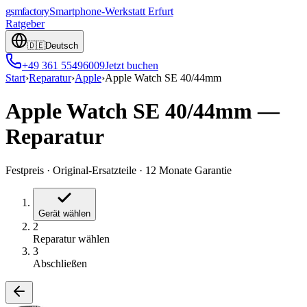
gsmfactory
Smartphone-Werkstatt
Erfurt
Ratgeber
🇩🇪
Deutsch
+49 361 55496009
Jetzt buchen
Start
›
Reparatur
›
Apple
›
Apple Watch SE 40/44mm
Apple Watch SE 40/44mm
—
Reparatur
Festpreis
·
Original-Ersatzteile
·
12 Monate Garantie
Gerät wählen
2
Reparatur wählen
3
Abschließen