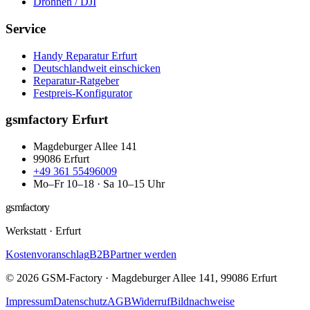
Drohnen / DJI
Service
Handy Reparatur Erfurt
Deutschlandweit einschicken
Reparatur-Ratgeber
Festpreis-Konfigurator
gsmfactory Erfurt
Magdeburger Allee 141
99086
Erfurt
+49 361 55496009
Mo–Fr 10–18 · Sa 10–15 Uhr
gsmfactory
Werkstatt
·
Erfurt
Kostenvoranschlag
B2B
Partner werden
©
2026
GSM-Factory
·
Magdeburger Allee 141
,
99086
Erfurt
Impressum
Datenschutz
AGB
Widerruf
Bildnachweise