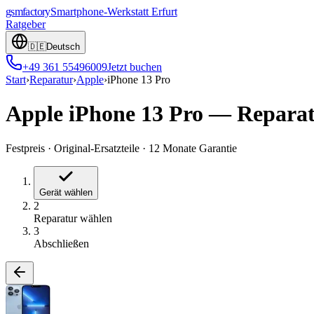
gsmfactory
Smartphone-Werkstatt
Erfurt
Ratgeber
🇩🇪
Deutsch
+49 361 55496009
Jetzt buchen
Start
›
Reparatur
›
Apple
›
iPhone 13 Pro
Apple iPhone 13 Pro
—
Repara
Festpreis
·
Original-Ersatzteile
·
12 Monate Garantie
Gerät wählen
2
Reparatur wählen
3
Abschließen