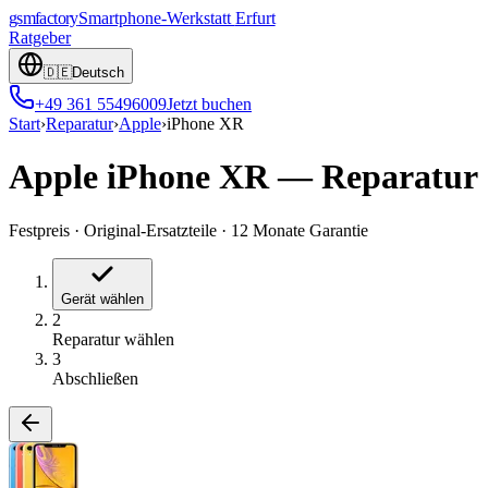
gsmfactory
Smartphone-Werkstatt
Erfurt
Ratgeber
🇩🇪
Deutsch
+49 361 55496009
Jetzt buchen
Start
›
Reparatur
›
Apple
›
iPhone XR
Apple iPhone XR
—
Reparatur
Festpreis
·
Original-Ersatzteile
·
12 Monate Garantie
Gerät wählen
2
Reparatur wählen
3
Abschließen