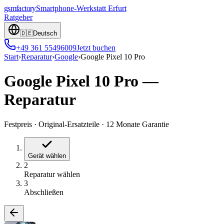
gsmfactory
Smartphone-Werkstatt
Erfurt
Ratgeber
🇩🇪
Deutsch
+49 361 55496009
Jetzt buchen
Start
›
Reparatur
›
Google
›
Google Pixel 10 Pro
Google Pixel 10 Pro
—
Reparatur
Festpreis
·
Original-Ersatzteile
·
12 Monate Garantie
Gerät wählen
2
Reparatur wählen
3
Abschließen