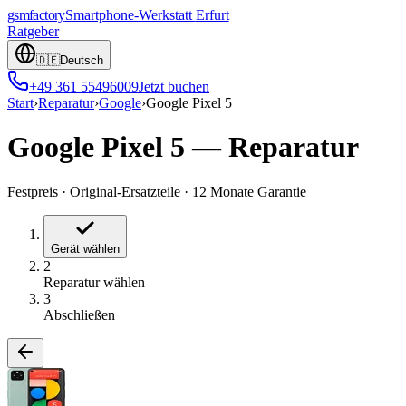
gsmfactory
Smartphone-Werkstatt
Erfurt
Ratgeber
🇩🇪
Deutsch
+49 361 55496009
Jetzt buchen
Start
›
Reparatur
›
Google
›
Google Pixel 5
Google Pixel 5
—
Reparatur
Festpreis
·
Original-Ersatzteile
·
12 Monate Garantie
Gerät wählen
2
Reparatur wählen
3
Abschließen