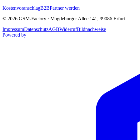
Kostenvoranschlag
B2B
Partner werden
©
2026
GSM-Factory
·
Magdeburger Allee 141
,
99086
Erfurt
Impressum
Datenschutz
AGB
Widerruf
Bildnachweise
Powered by