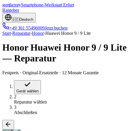
gsmfactory
Smartphone-Werkstatt
Erfurt
Ratgeber
🇩🇪
Deutsch
+49 361 55496009
Jetzt buchen
Start
›
Reparatur
›
Honor
›
Huawei Honor 9 / 9 Lite
Honor Huawei Honor 9 / 9 Lite
—
Reparatur
Festpreis
·
Original-Ersatzteile
·
12 Monate Garantie
Gerät wählen
2
Reparatur wählen
3
Abschließen