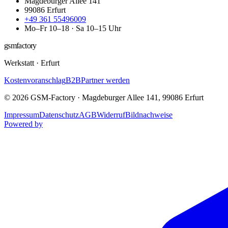
Magdeburger Allee 141
99086
Erfurt
+49 361 55496009
Mo–Fr 10–18 · Sa 10–15 Uhr
gsmfactory
Werkstatt
·
Erfurt
Kostenvoranschlag
B2B
Partner werden
©
2026
GSM-Factory
·
Magdeburger Allee 141
,
99086
Erfurt
Impressum
Datenschutz
AGB
Widerruf
Bildnachweise
Powered by