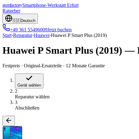
gsmfactory
Smartphone-Werkstatt
Erfurt
Ratgeber
🇩🇪
Deutsch
+49 361 55496009
Jetzt buchen
Start
›
Reparatur
›
Huawei
›
Huawei P Smart Plus (2019)
Huawei P Smart Plus (2019)
—
Festpreis
·
Original-Ersatzteile
·
12 Monate Garantie
Gerät wählen
2
Reparatur wählen
3
Abschließen