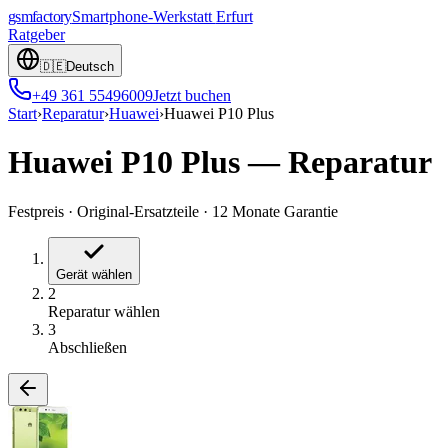
gsmfactory
Smartphone-Werkstatt
Erfurt
Ratgeber
🇩🇪
Deutsch
+49 361 55496009
Jetzt buchen
Start
›
Reparatur
›
Huawei
›
Huawei P10 Plus
Huawei P10 Plus
—
Reparatur
Festpreis
·
Original-Ersatzteile
·
12 Monate Garantie
Gerät wählen
2
Reparatur wählen
3
Abschließen