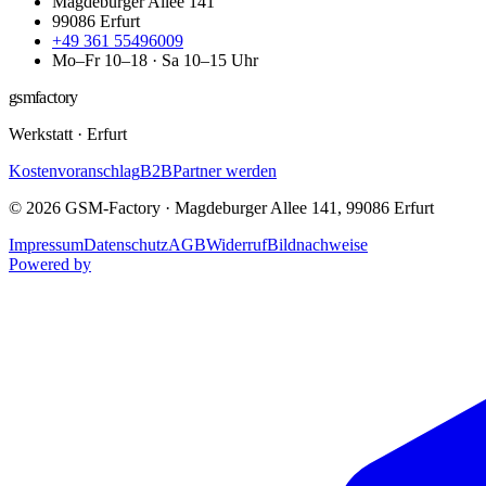
Magdeburger Allee 141
99086
Erfurt
+49 361 55496009
Mo–Fr 10–18 · Sa 10–15 Uhr
gsmfactory
Werkstatt
·
Erfurt
Kostenvoranschlag
B2B
Partner werden
©
2026
GSM-Factory
·
Magdeburger Allee 141
,
99086
Erfurt
Impressum
Datenschutz
AGB
Widerruf
Bildnachweise
Powered by