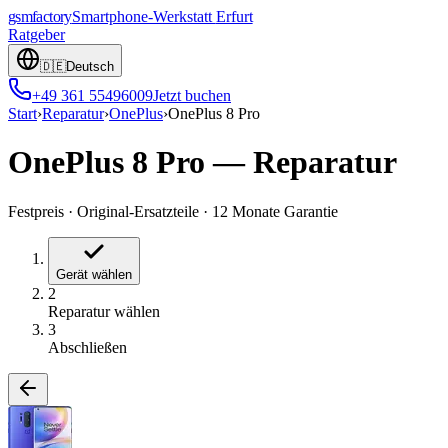
gsmfactory
Smartphone-Werkstatt
Erfurt
Ratgeber
🇩🇪
Deutsch
+49 361 55496009
Jetzt buchen
Start
›
Reparatur
›
OnePlus
›
OnePlus 8 Pro
OnePlus 8 Pro
—
Reparatur
Festpreis
·
Original-Ersatzteile
·
12 Monate Garantie
Gerät wählen
2
Reparatur wählen
3
Abschließen