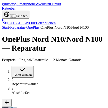
gsmfactory
Smartphone-Werkstatt
Erfurt
Ratgeber
🇩🇪
Deutsch
+49 361 55496009
Jetzt buchen
Start
›
Reparatur
›
OnePlus
›
OnePlus Nord N10/Nord N100
OnePlus Nord N10/Nord N100
—
Reparatur
Festpreis
·
Original-Ersatzteile
·
12 Monate Garantie
Gerät wählen
2
Reparatur wählen
3
Abschließen