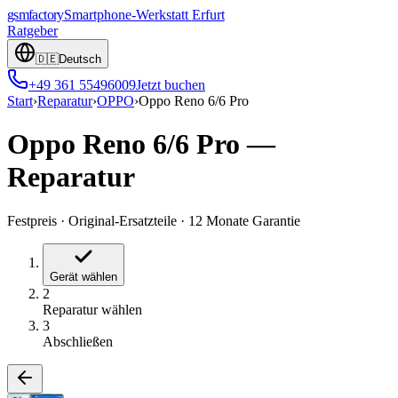
gsmfactory
Smartphone-Werkstatt
Erfurt
Ratgeber
🇩🇪
Deutsch
+49 361 55496009
Jetzt buchen
Start
›
Reparatur
›
OPPO
›
Oppo Reno 6/6 Pro
Oppo Reno 6/6 Pro
—
Reparatur
Festpreis
·
Original-Ersatzteile
·
12 Monate Garantie
Gerät wählen
2
Reparatur wählen
3
Abschließen