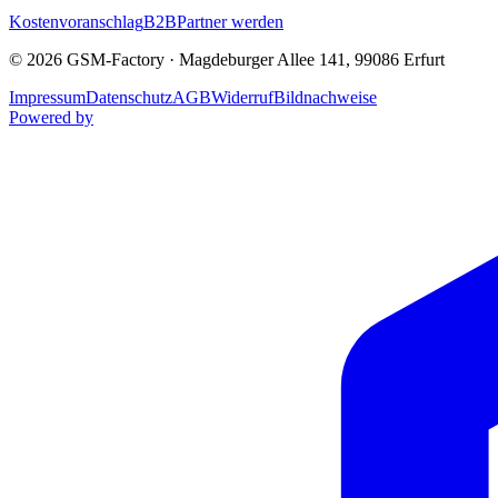
Kostenvoranschlag
B2B
Partner werden
©
2026
GSM-Factory
·
Magdeburger Allee 141
,
99086
Erfurt
Impressum
Datenschutz
AGB
Widerruf
Bildnachweise
Powered by