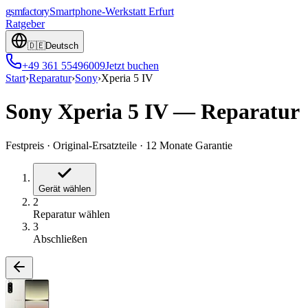
gsmfactory
Smartphone-Werkstatt
Erfurt
Ratgeber
🇩🇪
Deutsch
+49 361 55496009
Jetzt buchen
Start
›
Reparatur
›
Sony
›
Xperia 5 IV
Sony Xperia 5 IV
—
Reparatur
Festpreis
·
Original-Ersatzteile
·
12 Monate Garantie
Gerät wählen
2
Reparatur wählen
3
Abschließen