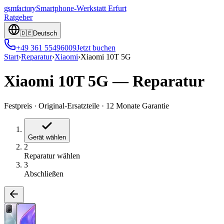
gsmfactory
Smartphone-Werkstatt
Erfurt
Ratgeber
🇩🇪
Deutsch
+49 361 55496009
Jetzt buchen
Start
›
Reparatur
›
Xiaomi
›
Xiaomi 10T 5G
Xiaomi 10T 5G
—
Reparatur
Festpreis
·
Original-Ersatzteile
·
12 Monate Garantie
Gerät wählen
2
Reparatur wählen
3
Abschließen