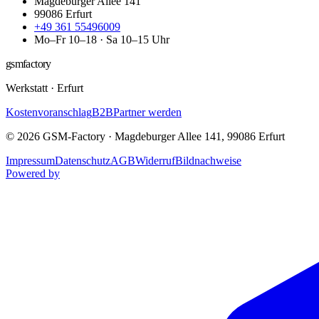
Magdeburger Allee 141
99086
Erfurt
+49 361 55496009
Mo–Fr 10–18 · Sa 10–15 Uhr
gsmfactory
Werkstatt
·
Erfurt
Kostenvoranschlag
B2B
Partner werden
©
2026
GSM-Factory
·
Magdeburger Allee 141
,
99086
Erfurt
Impressum
Datenschutz
AGB
Widerruf
Bildnachweise
Powered by