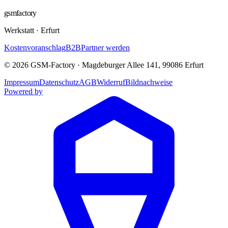
gsmfactory
Werkstatt
·
Erfurt
Kostenvoranschlag
B2B
Partner werden
©
2026
GSM-Factory
·
Magdeburger Allee 141
,
99086
Erfurt
Impressum
Datenschutz
AGB
Widerruf
Bildnachweise
Powered by