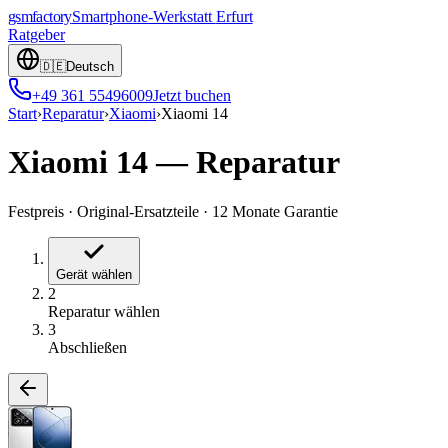
gsmfactory
Smartphone-Werkstatt
Erfurt
Ratgeber
🇩🇪
Deutsch
+49 361 55496009
Jetzt buchen
Start
›
Reparatur
›
Xiaomi
›
Xiaomi 14
Xiaomi 14
—
Reparatur
Festpreis
·
Original-Ersatzteile
·
12 Monate Garantie
Gerät wählen
2
Reparatur wählen
3
Abschließen