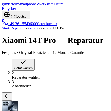
gsmfactory
Smartphone-Werkstatt
Erfurt
Ratgeber
🇩🇪
Deutsch
+49 361 55496009
Jetzt buchen
Start
›
Reparatur
›
Xiaomi
›
Xiaomi 14T Pro
Xiaomi 14T Pro
—
Reparatur
Festpreis
·
Original-Ersatzteile
·
12 Monate Garantie
Gerät wählen
2
Reparatur wählen
3
Abschließen