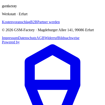
gsmfactory
Werkstatt
·
Erfurt
Kostenvoranschlag
B2B
Partner werden
©
2026
GSM-Factory
·
Magdeburger Allee 141
,
99086
Erfurt
Impressum
Datenschutz
AGB
Widerruf
Bildnachweise
Powered by