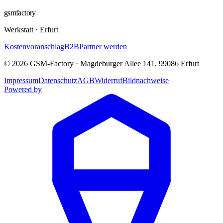
gsmfactory
Werkstatt
·
Erfurt
Kostenvoranschlag
B2B
Partner werden
©
2026
GSM-Factory
·
Magdeburger Allee 141
,
99086
Erfurt
Impressum
Datenschutz
AGB
Widerruf
Bildnachweise
Powered by