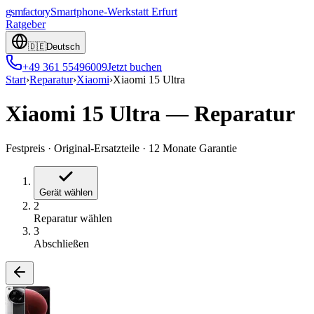
gsmfactory
Smartphone-Werkstatt
Erfurt
Ratgeber
🇩🇪
Deutsch
+49 361 55496009
Jetzt buchen
Start
›
Reparatur
›
Xiaomi
›
Xiaomi 15 Ultra
Xiaomi 15 Ultra
—
Reparatur
Festpreis
·
Original-Ersatzteile
·
12 Monate Garantie
Gerät wählen
2
Reparatur wählen
3
Abschließen