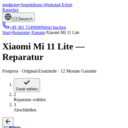
gsmfactory
Smartphone-Werkstatt
Erfurt
Ratgeber
🇩🇪
Deutsch
+49 361 55496009
Jetzt buchen
Start
›
Reparatur
›
Xiaomi
›
Xiaomi Mi 11 Lite
Xiaomi Mi 11 Lite
—
Reparatur
Festpreis
·
Original-Ersatzteile
·
12 Monate Garantie
Gerät wählen
2
Reparatur wählen
3
Abschließen