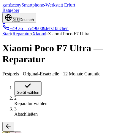
gsmfactory
Smartphone-Werkstatt
Erfurt
Ratgeber
🇩🇪
Deutsch
+49 361 55496009
Jetzt buchen
Start
›
Reparatur
›
Xiaomi
›
Xiaomi Poco F7 Ultra
Xiaomi Poco F7 Ultra
—
Reparatur
Festpreis
·
Original-Ersatzteile
·
12 Monate Garantie
Gerät wählen
2
Reparatur wählen
3
Abschließen