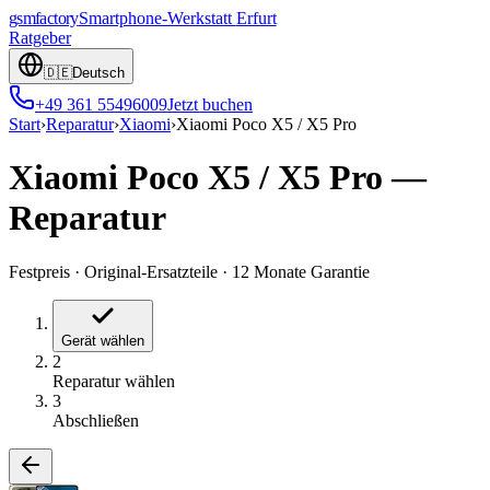
gsmfactory
Smartphone-Werkstatt
Erfurt
Ratgeber
🇩🇪
Deutsch
+49 361 55496009
Jetzt buchen
Start
›
Reparatur
›
Xiaomi
›
Xiaomi Poco X5 / X5 Pro
Xiaomi Poco X5 / X5 Pro
—
Reparatur
Festpreis
·
Original-Ersatzteile
·
12 Monate Garantie
Gerät wählen
2
Reparatur wählen
3
Abschließen