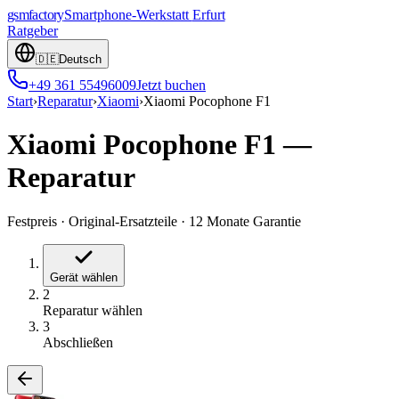
gsmfactory
Smartphone-Werkstatt
Erfurt
Ratgeber
🇩🇪
Deutsch
+49 361 55496009
Jetzt buchen
Start
›
Reparatur
›
Xiaomi
›
Xiaomi Pocophone F1
Xiaomi Pocophone F1
—
Reparatur
Festpreis
·
Original-Ersatzteile
·
12 Monate Garantie
Gerät wählen
2
Reparatur wählen
3
Abschließen