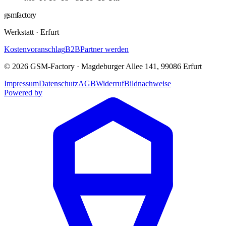
gsmfactory
Werkstatt
·
Erfurt
Kostenvoranschlag
B2B
Partner werden
©
2026
GSM-Factory
·
Magdeburger Allee 141
,
99086
Erfurt
Impressum
Datenschutz
AGB
Widerruf
Bildnachweise
Powered by