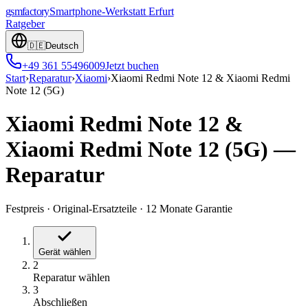
gsmfactory
Smartphone-Werkstatt
Erfurt
Ratgeber
🇩🇪
Deutsch
+49 361 55496009
Jetzt buchen
Start
›
Reparatur
›
Xiaomi
›
Xiaomi Redmi Note 12 & Xiaomi Redmi
Note 12 (5G)
Xiaomi Redmi Note 12 &
Xiaomi Redmi Note 12 (5G)
—
Reparatur
Festpreis
·
Original-Ersatzteile
·
12 Monate Garantie
Gerät wählen
2
Reparatur wählen
3
Abschließen