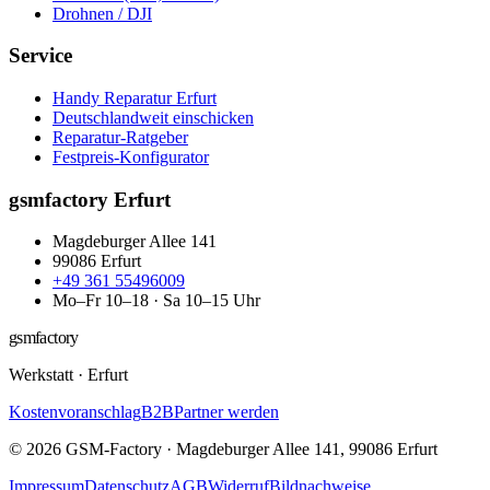
Drohnen / DJI
Service
Handy Reparatur Erfurt
Deutschlandweit einschicken
Reparatur-Ratgeber
Festpreis-Konfigurator
gsmfactory Erfurt
Magdeburger Allee 141
99086
Erfurt
+49 361 55496009
Mo–Fr 10–18 · Sa 10–15 Uhr
gsmfactory
Werkstatt
·
Erfurt
Kostenvoranschlag
B2B
Partner werden
©
2026
GSM-Factory
·
Magdeburger Allee 141
,
99086
Erfurt
Impressum
Datenschutz
AGB
Widerruf
Bildnachweise