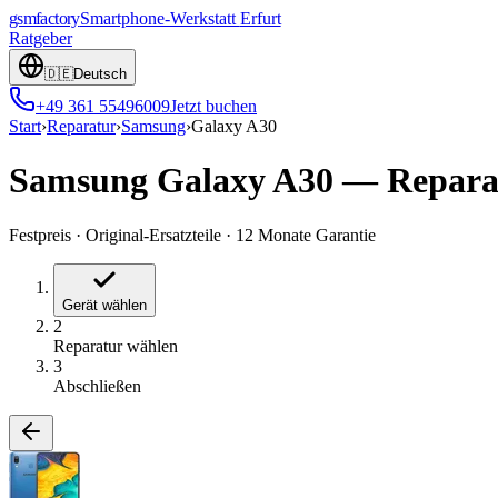
gsmfactory
Smartphone-Werkstatt
Erfurt
Ratgeber
🇩🇪
Deutsch
+49 361 55496009
Jetzt buchen
Start
›
Reparatur
›
Samsung
›
Galaxy A30
Samsung Galaxy A30
—
Repara
Festpreis
·
Original-Ersatzteile
·
12 Monate Garantie
Gerät wählen
2
Reparatur wählen
3
Abschließen