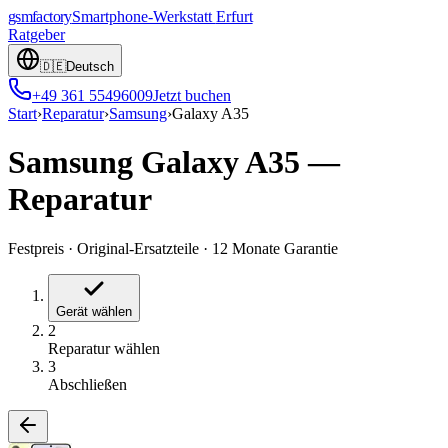
gsmfactory
Smartphone-Werkstatt
Erfurt
Ratgeber
🇩🇪
Deutsch
+49 361 55496009
Jetzt buchen
Start
›
Reparatur
›
Samsung
›
Galaxy A35
Samsung Galaxy A35
—
Reparatur
Festpreis
·
Original-Ersatzteile
·
12 Monate Garantie
Gerät wählen
2
Reparatur wählen
3
Abschließen