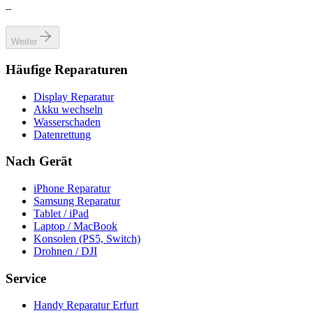
–
Weiter
Häufige Reparaturen
Display Reparatur
Akku wechseln
Wasserschaden
Datenrettung
Nach Gerät
iPhone Reparatur
Samsung Reparatur
Tablet / iPad
Laptop / MacBook
Konsolen (PS5, Switch)
Drohnen / DJI
Service
Handy Reparatur Erfurt