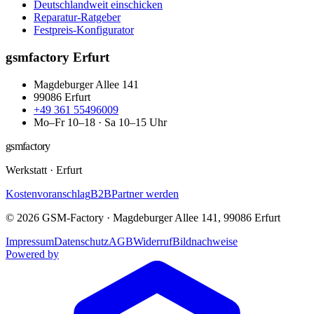
Deutschlandweit einschicken
Reparatur-Ratgeber
Festpreis-Konfigurator
gsmfactory Erfurt
Magdeburger Allee 141
99086
Erfurt
+49 361 55496009
Mo–Fr 10–18 · Sa 10–15 Uhr
gsmfactory
Werkstatt
·
Erfurt
Kostenvoranschlag
B2B
Partner werden
©
2026
GSM-Factory
·
Magdeburger Allee 141
,
99086
Erfurt
Impressum
Datenschutz
AGB
Widerruf
Bildnachweise
Powered by