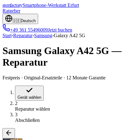
gsmfactory
Smartphone-Werkstatt
Erfurt
Ratgeber
🇩🇪
Deutsch
+49 361 55496009
Jetzt buchen
Start
›
Reparatur
›
Samsung
›
Galaxy A42 5G
Samsung Galaxy A42 5G
—
Reparatur
Festpreis
·
Original-Ersatzteile
·
12 Monate Garantie
Gerät wählen
2
Reparatur wählen
3
Abschließen