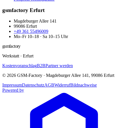
gsmfactory Erfurt
Magdeburger Allee 141
99086
Erfurt
+49 361 55496009
Mo–Fr 10–18 · Sa 10–15 Uhr
gsmfactory
Werkstatt
·
Erfurt
Kostenvoranschlag
B2B
Partner werden
©
2026
GSM-Factory
·
Magdeburger Allee 141
,
99086
Erfurt
Impressum
Datenschutz
AGB
Widerruf
Bildnachweise
Powered by