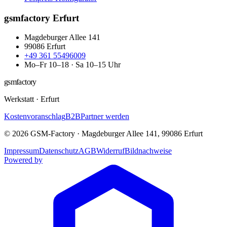
gsmfactory Erfurt
Magdeburger Allee 141
99086
Erfurt
+49 361 55496009
Mo–Fr 10–18 · Sa 10–15 Uhr
gsmfactory
Werkstatt
·
Erfurt
Kostenvoranschlag
B2B
Partner werden
©
2026
GSM-Factory
·
Magdeburger Allee 141
,
99086
Erfurt
Impressum
Datenschutz
AGB
Widerruf
Bildnachweise
Powered by