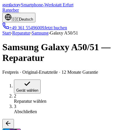
gsmfactory
Smartphone-Werkstatt
Erfurt
Ratgeber
🇩🇪
Deutsch
+49 361 55496009
Jetzt buchen
Start
›
Reparatur
›
Samsung
›
Galaxy A50/51
Samsung Galaxy A50/51
—
Reparatur
Festpreis
·
Original-Ersatzteile
·
12 Monate Garantie
Gerät wählen
2
Reparatur wählen
3
Abschließen