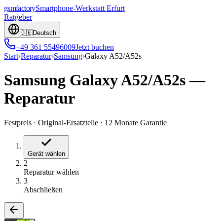
gsmfactory
Smartphone-Werkstatt
Erfurt
Ratgeber
🇩🇪
Deutsch
+49 361 55496009
Jetzt buchen
Start
›
Reparatur
›
Samsung
›
Galaxy A52/A52s
Samsung Galaxy A52/A52s
—
Reparatur
Festpreis
·
Original-Ersatzteile
·
12 Monate Garantie
Gerät wählen
2
Reparatur wählen
3
Abschließen