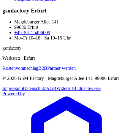
gsmfactory Erfurt
Magdeburger Allee 141
99086
Erfurt
+49 361 55496009
Mo–Fr 10–18 · Sa 10–15 Uhr
gsmfactory
Werkstatt
·
Erfurt
Kostenvoranschlag
B2B
Partner werden
©
2026
GSM-Factory
·
Magdeburger Allee 141
,
99086
Erfurt
Impressum
Datenschutz
AGB
Widerruf
Bildnachweise
Powered by