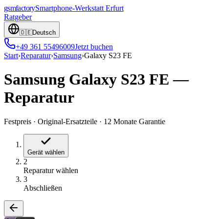
gsmfactory
Smartphone-Werkstatt
Erfurt
Ratgeber
🇩🇪
Deutsch
+49 361 55496009
Jetzt buchen
Start
›
Reparatur
›
Samsung
›
Galaxy S23 FE
Samsung Galaxy S23 FE
—
Reparatur
Festpreis
·
Original-Ersatzteile
·
12 Monate Garantie
Gerät wählen
2
Reparatur wählen
3
Abschließen