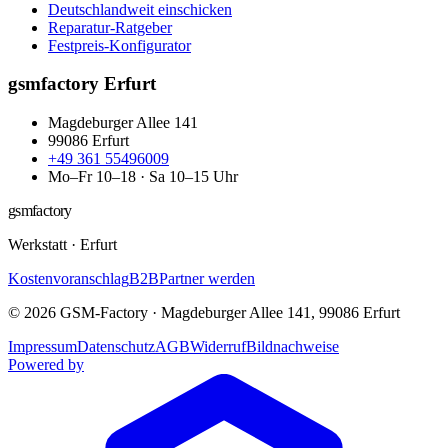
Deutschlandweit einschicken
Reparatur-Ratgeber
Festpreis-Konfigurator
gsmfactory Erfurt
Magdeburger Allee 141
99086
Erfurt
+49 361 55496009
Mo–Fr 10–18 · Sa 10–15 Uhr
gsmfactory
Werkstatt
·
Erfurt
Kostenvoranschlag
B2B
Partner werden
©
2026
GSM-Factory
·
Magdeburger Allee 141
,
99086
Erfurt
Impressum
Datenschutz
AGB
Widerruf
Bildnachweise
Powered by