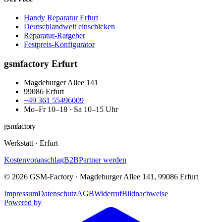
Handy Reparatur Erfurt
Deutschlandweit einschicken
Reparatur-Ratgeber
Festpreis-Konfigurator
gsmfactory Erfurt
Magdeburger Allee 141
99086
Erfurt
+49 361 55496009
Mo–Fr 10–18 · Sa 10–15 Uhr
gsmfactory
Werkstatt
·
Erfurt
Kostenvoranschlag
B2B
Partner werden
©
2026
GSM-Factory
·
Magdeburger Allee 141
,
99086
Erfurt
Impressum
Datenschutz
AGB
Widerruf
Bildnachweise
Powered by