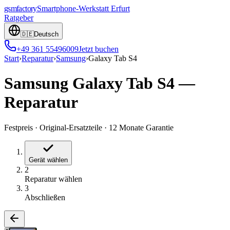
gsmfactory
Smartphone-Werkstatt
Erfurt
Ratgeber
🇩🇪
Deutsch
+49 361 55496009
Jetzt buchen
Start
›
Reparatur
›
Samsung
›
Galaxy Tab S4
Samsung Galaxy Tab S4
—
Reparatur
Festpreis
·
Original-Ersatzteile
·
12 Monate Garantie
Gerät wählen
2
Reparatur wählen
3
Abschließen