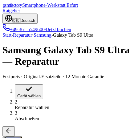
gsmfactory
Smartphone-Werkstatt
Erfurt
Ratgeber
🇩🇪
Deutsch
+49 361 55496009
Jetzt buchen
Start
›
Reparatur
›
Samsung
›
Galaxy Tab S9 Ultra
Samsung Galaxy Tab S9 Ultra
—
Reparatur
Festpreis
·
Original-Ersatzteile
·
12 Monate Garantie
Gerät wählen
2
Reparatur wählen
3
Abschließen