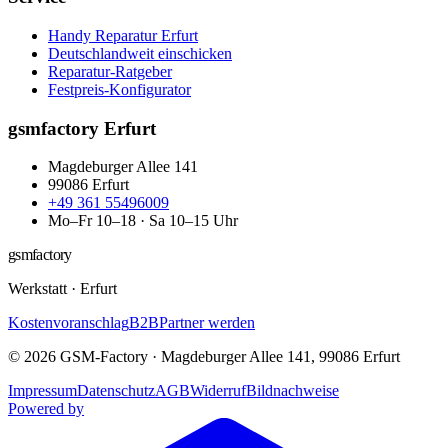
Handy Reparatur Erfurt
Deutschlandweit einschicken
Reparatur-Ratgeber
Festpreis-Konfigurator
gsmfactory Erfurt
Magdeburger Allee 141
99086
Erfurt
+49 361 55496009
Mo–Fr 10–18 · Sa 10–15 Uhr
gsmfactory
Werkstatt
·
Erfurt
Kostenvoranschlag
B2B
Partner werden
©
2026
GSM-Factory
·
Magdeburger Allee 141
,
99086
Erfurt
Impressum
Datenschutz
AGB
Widerruf
Bildnachweise
Powered by