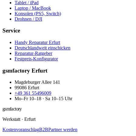
Tablet / iPad
Laptop / MacBook
Konsolen (PS5, Switch)
Drohnen / DJI
Service
Handy Reparatur Erfurt
Deutschlandweit einschicken
Reparatur-Ratgeber
Festpreis-Konfigurator
gsmfactory Erfurt
Magdeburger Allee 141
99086
Erfurt
+49 361 55496009
Mo–Fr 10–18 · Sa 10–15 Uhr
gsmfactory
Werkstatt
·
Erfurt
Kostenvoranschlag
B2B
Partner werden