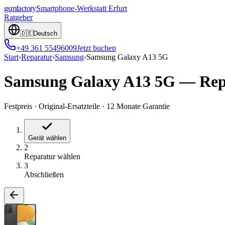
gsmfactory
Smartphone-Werkstatt
Erfurt
Ratgeber
🇩🇪
Deutsch
+49 361 55496009
Jetzt buchen
Start
›
Reparatur
›
Samsung
›
Samsung Galaxy A13 5G
Samsung Galaxy A13 5G
—
Rep
Festpreis
·
Original-Ersatzteile
·
12 Monate Garantie
Gerät wählen
2
Reparatur wählen
3
Abschließen