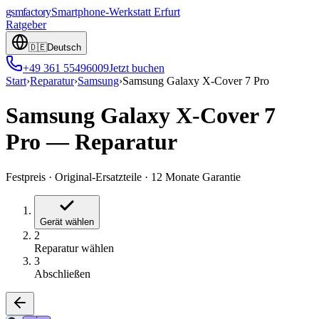
gsmfactory
Smartphone-Werkstatt
Erfurt
Ratgeber
🇩🇪
Deutsch
+49 361 55496009
Jetzt buchen
Start
›
Reparatur
›
Samsung
›
Samsung Galaxy X-Cover 7 Pro
Samsung Galaxy X-Cover 7
Pro
—
Reparatur
Festpreis
·
Original-Ersatzteile
·
12 Monate Garantie
Gerät wählen
2
Reparatur wählen
3
Abschließen