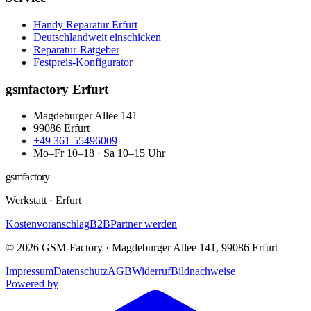
Handy Reparatur Erfurt
Deutschlandweit einschicken
Reparatur-Ratgeber
Festpreis-Konfigurator
gsmfactory Erfurt
Magdeburger Allee 141
99086
Erfurt
+49 361 55496009
Mo–Fr 10–18 · Sa 10–15 Uhr
gsmfactory
Werkstatt
·
Erfurt
Kostenvoranschlag
B2B
Partner werden
©
2026
GSM-Factory
·
Magdeburger Allee 141
,
99086
Erfurt
Impressum
Datenschutz
AGB
Widerruf
Bildnachweise
Powered by