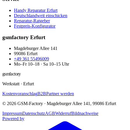
Handy Reparatur Erfurt
Deutschlandweit einschicken
Reparatur-Ratgeber
Festpreis-Konfigurator
gsmfactory Erfurt
Magdeburger Allee 141
99086
Erfurt
+49 361 55496009
Mo–Fr 10–18 · Sa 10–15 Uhr
gsmfactory
Werkstatt
·
Erfurt
Kostenvoranschlag
B2B
Partner werden
©
2026
GSM-Factory
·
Magdeburger Allee 141
,
99086
Erfurt
Impressum
Datenschutz
AGB
Widerruf
Bildnachweise
Powered by