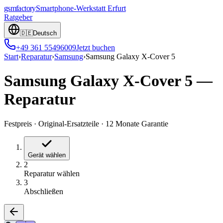
gsmfactory
Smartphone-Werkstatt
Erfurt
Ratgeber
🇩🇪
Deutsch
+49 361 55496009
Jetzt buchen
Start
›
Reparatur
›
Samsung
›
Samsung Galaxy X-Cover 5
Samsung Galaxy X-Cover 5
—
Reparatur
Festpreis
·
Original-Ersatzteile
·
12 Monate Garantie
Gerät wählen
2
Reparatur wählen
3
Abschließen