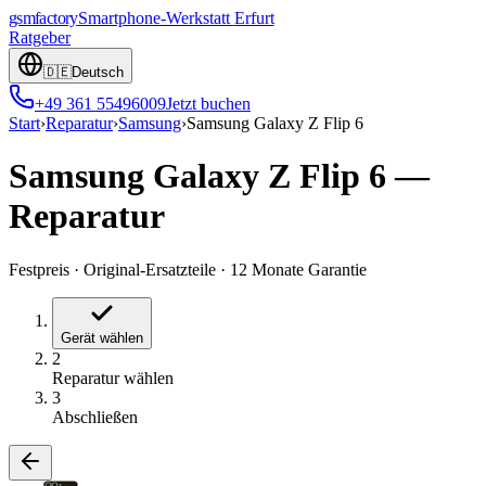
gsmfactory
Smartphone-Werkstatt
Erfurt
Ratgeber
🇩🇪
Deutsch
+49 361 55496009
Jetzt buchen
Start
›
Reparatur
›
Samsung
›
Samsung Galaxy Z Flip 6
Samsung Galaxy Z Flip 6
—
Reparatur
Festpreis
·
Original-Ersatzteile
·
12 Monate Garantie
Gerät wählen
2
Reparatur wählen
3
Abschließen