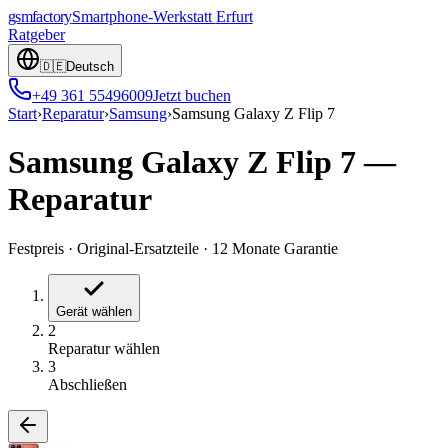
gsmfactory
Smartphone-Werkstatt
Erfurt
Ratgeber
🇩🇪
Deutsch
+49 361 55496009
Jetzt buchen
Start
›
Reparatur
›
Samsung
›
Samsung Galaxy Z Flip 7
Samsung Galaxy Z Flip 7
—
Reparatur
Festpreis
·
Original-Ersatzteile
·
12 Monate Garantie
Gerät wählen
2
Reparatur wählen
3
Abschließen