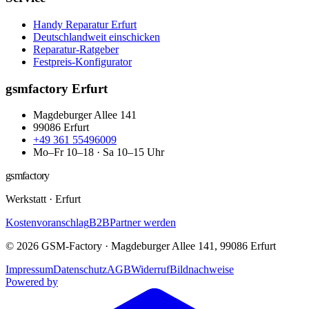
Handy Reparatur Erfurt
Deutschlandweit einschicken
Reparatur-Ratgeber
Festpreis-Konfigurator
gsmfactory Erfurt
Magdeburger Allee 141
99086
Erfurt
+49 361 55496009
Mo–Fr 10–18 · Sa 10–15 Uhr
gsmfactory
Werkstatt
·
Erfurt
Kostenvoranschlag
B2B
Partner werden
©
2026
GSM-Factory
·
Magdeburger Allee 141
,
99086
Erfurt
Impressum
Datenschutz
AGB
Widerruf
Bildnachweise
Powered by