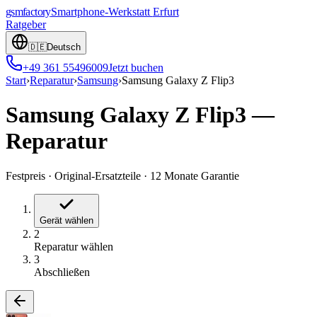
gsmfactory
Smartphone-Werkstatt
Erfurt
Ratgeber
🇩🇪
Deutsch
+49 361 55496009
Jetzt buchen
Start
›
Reparatur
›
Samsung
›
Samsung Galaxy Z Flip3
Samsung Galaxy Z Flip3
—
Reparatur
Festpreis
·
Original-Ersatzteile
·
12 Monate Garantie
Gerät wählen
2
Reparatur wählen
3
Abschließen