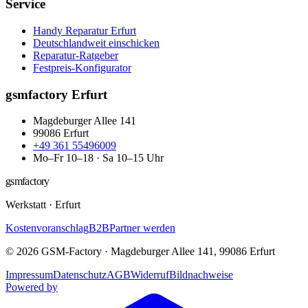
Service
Handy Reparatur Erfurt
Deutschlandweit einschicken
Reparatur-Ratgeber
Festpreis-Konfigurator
gsmfactory Erfurt
Magdeburger Allee 141
99086
Erfurt
+49 361 55496009
Mo–Fr 10–18 · Sa 10–15 Uhr
gsmfactory
Werkstatt
·
Erfurt
Kostenvoranschlag
B2B
Partner werden
©
2026
GSM-Factory
·
Magdeburger Allee 141
,
99086
Erfurt
Impressum
Datenschutz
AGB
Widerruf
Bildnachweise
Powered by